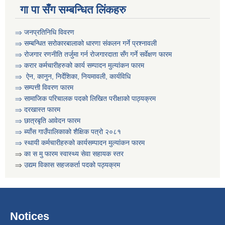
गा पा सँग सम्बन्धित लिंकहरु
⇒ जनप्रतिनिधि विवरण
⇒ सम्बन्धित सरोकारबालाको धारणा संकलन गर्ने प्रश्नावली
⇒ रोजगार रणनीति तर्जुमा गर्न रोजगारदाता सँग गर्ने सर्वेक्षण फारम
⇒ करार कर्मचारीहरुको कार्य सम्पादन मुल्या‌ंकन फारम
⇒ ऐन, कानुन, निर्देशिका, नियमावली, कार्यविधि
⇒
सम्पत्ती विवरण फारम
⇒ सामाजिक परिचालक पदको लिखित परीक्षाको पाठ्यक्रम
⇒ दरखास्त फारम
⇒ छात्रबृति आवेदन फारम
⇒
ब्याँस गाउँपालिकाको शैक्षिक पत्रो २०८१
कार्यक्रम सञ्चालनका लागि प्रस्ताव पेश गर्ने सम्बन्धी सुचना । कृषी नागदे बाली र सिँचाई
⇒ स्थायी कर्मचारीहरुको कार्यसम्पादन मुल्यांकन फारम
⇒
का स मु फारम स्वास्थ्य सेवा सहायक स्तर
⇒
उद्यम विकास सहजकर्ता पदको पठ्यक्रम
Notices