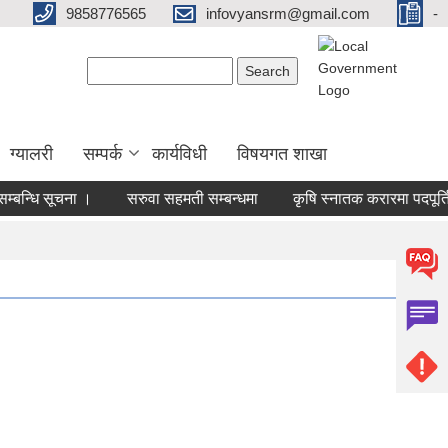
9858776565
infovyansrm@gmail.com
-
Search form
Search
ग्यालरी
सम्पर्क
कार्यविधी
विषयगत शाखा
्बन्धि सूचना ।
सरुवा सहमती सम्बन्धमा
कृषि स्नातक करारमा पदपूर्ति गर्