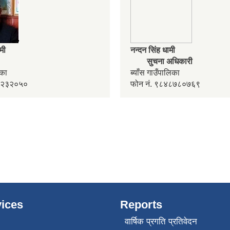
ामी
नन्दन सिंह धामी
सुचना अधिकारी
लिका
ब्याँस गाउँपालिका
४२२३२०५०
फोन नं. ९८४८७८०७६९
ices
Reports
वार्षिक प्रगति प्रतिवेदन