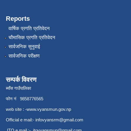
Reports
वार्षिक प्रगति प्रतिवेदन
चौमासिक प्रगति प्रतिवेदन
सार्वजनिक सुनुवाई
सार्वजनिक परीक्षण
कृषि स्नातक प्राविधीक करार सेवामा पदपुर्ती गर्ने सम्बन्धी विज्ञापन दोश्रो पटक प्रकाशित
सम्पर्क विवरण
ब्याँस गाउँपालिका
कृषी प्राविधिक स्वयंसेबक र सुपरिवेक्षकहरुको परिक्षा मिति तोकिएको बारे ।
फोन नं 9858776565
web site : -
www.vyansmun.gov.np
Official e mail:-
infovyansrm@gmail.com
ITO e mail :-
itovyansmun@gmail.com