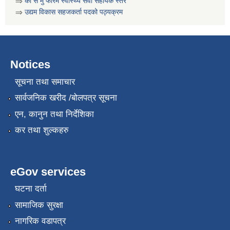
⇒
का स मु फारम स्वास्थ्य सेवा सहायक स्तर
⇒
उद्यम विकास सहजकर्ता पदको पठ्यक्रम
Notices
सूचना तथा समाचार
सार्वजनिक खरीद /बोलपत्र सूचना
एन, कानुन तथा निर्देशिका
कर तथा शुल्कहरु
कार्यक्रम सञ्चालनका लागि प्रस्ताव पेश गर्ने सम्बन्धी सुचना । कृषी नागदे बाली र सिँचाई
eGov services
घटना दर्ता
सामाजिक सुरक्षा
नागरिक वडापत्र