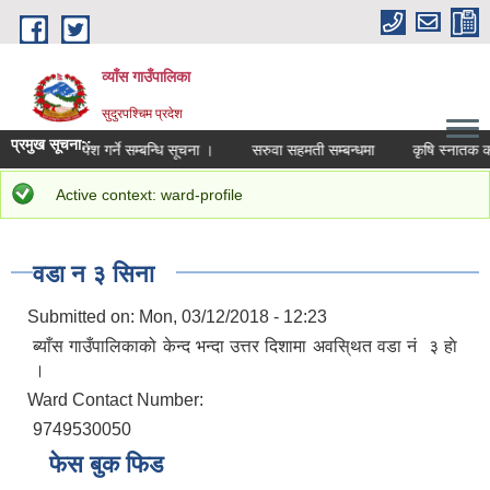
Skip to main content
व्याँस गाउँपालिका
सुदुरपश्चिम प्रदेश
प्रमुख सूचना::
 पदमा आवेदन पेश गर्ने सम्बन्धि सूचना ।
सरुवा सहमती सम्बन्धमा
कृषि स्नातक करार
Status message
Active context: ward-profile
You are here
Home
»
वडा कार्यालयहरु
» वडा न‌‍ ३ सिना
वडा न‌‍ ३ सिना
Submitted on:
Mon, 03/12/2018 - 12:23
ब्याँस गाउँपालिकाको केन्द भन्दा उत्तर दिशामा अवसि्थत वडा न‌ं‍ ३ हाे
।
Ward Contact Number:
9749530050
फेस बुक फिड