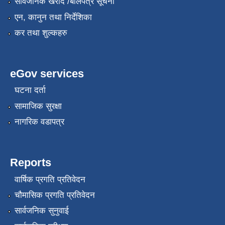
सार्वजनिक खरीद /बोलपत्र सूचना
एन, कानुन तथा निर्देशिका
कर तथा शुल्कहरु
eGov services
घटना दर्ता
सामाजिक सुरक्षा
कृषि स्नातक प्राविधीक करार सेवामा पदपुर्ती गर्ने सम्बन्धी विज्ञापन दोश्रो पटक प्रकाशित
नागरिक वडापत्र
Reports
कृषी प्राविधिक स्वयंसेबक र सुपरिवेक्षकहरुको परिक्षा मिति तोकिएको बारे ।
वार्षिक प्रगति प्रतिवेदन
चौमासिक प्रगति प्रतिवेदन
सार्वजनिक सुनुवाई
गरिव घरधुरी पहिचान कार्यक्रम बाट संकलन गरिएका गरिव परिवारहरुको सुची