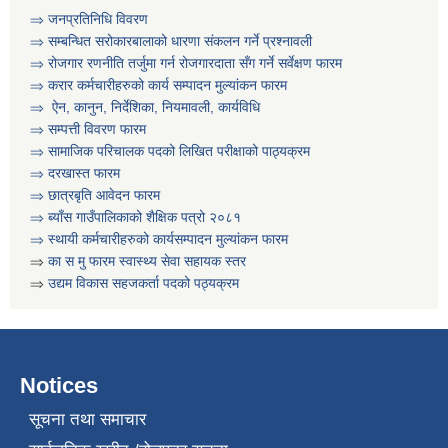
⇒ जनप्रतिनिधि विवरण
⇒ सम्बन्धित सरोकारबालाको धारणा संकलन गर्ने प्रश्नावली
⇒ रोजगार रणनीति तर्जुमा गर्न रोजगारदाता सँग गर्ने सर्वेक्षण फारम
⇒ करार कर्मचारीहरुको कार्य सम्पादन मुल्या‌ंकन फारम
⇒ ऐन, कानुन, निर्देशिका, नियमावली, कार्यविधि
⇒
सम्पत्ती विवरण फारम
⇒ सामाजिक परिचालक पदको लिखित परीक्षाको पाठ्यक्रम
⇒ दरखास्त फारम
⇒ छात्रबृति आवेदन फारम
⇒
ब्याँस गाउँपालिकाको शैक्षिक पत्रो २०८१
⇒ स्थायी कर्मचारीहरुको कार्यसम्पादन मुल्यांकन फारम
⇒
का स मु फारम स्वास्थ्य सेवा सहायक स्तर
कार्यक्रम सञ्चालनका लागि प्रस्ताव पेश गर्ने सम्बन्धी सुचना । कृषी नागदे बाली र सिँचाई
⇒
उद्यम विकास सहजकर्ता पदको पठ्यक्रम
Notices
सूचना तथा समाचार