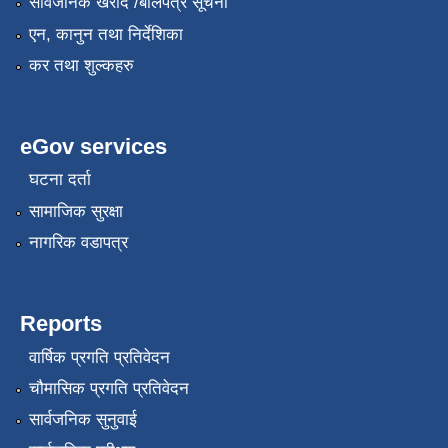
सार्वजनिक खरीद /बोलपत्र सूचना
एन, कानुन तथा निर्देशिका
कर तथा शुल्कहरु
eGov services
घटना दर्ता
सामाजिक सुरक्षा
कृषि स्नातक प्राविधीक करार सेवामा पदपुर्ती गर्ने सम्बन्धी विज्ञापन दोश्रो पटक प्रकाशित
नागरिक वडापत्र
Reports
कृषी प्राविधिक स्वयंसेबक र सुपरिवेक्षकहरुको परिक्षा मिति तोकिएको बारे ।
वार्षिक प्रगति प्रतिवेदन
चौमासिक प्रगति प्रतिवेदन
सार्वजनिक सुनुवाई
गरिव घरधुरी पहिचान कार्यक्रम बाट संकलन गरिएका गरिव परिवारहरुको सुची