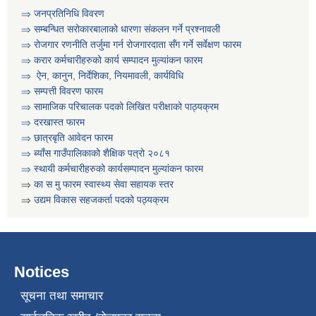
⇒ जनप्रतिनिधि विवरण
⇒ सम्बन्धित सरोकारबालाको धारणा संकलन गर्ने प्रश्नावली
⇒ रोजगार रणनीति तर्जुमा गर्न रोजगारदाता सँग गर्ने सर्वेक्षण फारम
⇒ करार कर्मचारीहरुको कार्य सम्पादन मुल्या‌ंकन फारम
⇒ ऐन, कानुन, निर्देशिका, नियमावली, कार्यविधि
⇒
सम्पत्ती विवरण फारम
⇒ सामाजिक परिचालक पदको लिखित परीक्षाको पाठ्यक्रम
⇒ दरखास्त फारम
⇒ छात्रबृति आवेदन फारम
⇒
ब्याँस गाउँपालिकाको शैक्षिक पत्रो २०८१
⇒ स्थायी कर्मचारीहरुको कार्यसम्पादन मुल्यांकन फारम
⇒
का स मु फारम स्वास्थ्य सेवा सहायक स्तर
कार्यक्रम सञ्चालनका लागि प्रस्ताव पेश गर्ने सम्बन्धी सुचना । कृषी नागदे बाली र सिँचाई
⇒
उद्यम विकास सहजकर्ता पदको पठ्यक्रम
Notices
सूचना तथा समाचार