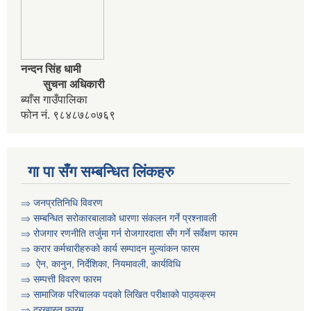
नन्दन सिंह धामी
सुचना अधिकारी
ब्याँस गाउँपालिका
फोन नं. ९८४८७८०७६९
कृषि स्नातक प्राविधीक करार सेवामा पदपुर्ती गर्ने सम्बन्धी विज्ञापन दोश्रो पटक प्रकाशित
गा पा सँग सम्बन्धित लिंकहरु
⇒ जनप्रतिनिधि विवरण
⇒ सम्बन्धित सरोकारबालाको धारणा संकलन गर्ने प्रश्नावली
कृषी प्राविधिक स्वयंसेबक र सुपरिवेक्षकहरुको परिक्षा मिति तोकिएको बारे ।
⇒ रोजगार रणनीति तर्जुमा गर्न रोजगारदाता सँग गर्ने सर्वेक्षण फारम
⇒ करार कर्मचारीहरुको कार्य सम्पादन मुल्या‌ंकन फारम
⇒ ऐन, कानुन, निर्देशिका, नियमावली, कार्यविधि
⇒
सम्पत्ती विवरण फारम
⇒ सामाजिक परिचालक पदको लिखित परीक्षाको पाठ्यक्रम
⇒ दरखास्त फारम