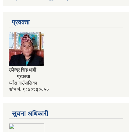
प्रवक्ता
उपेन्द्र सिंह धामी
प्रवक्ता
कार्यक्रम सञ्चालनका लागि प्रस्ताव पेश गर्ने सम्बन्धी सुचना । कृषी नागदे बाली र सिँचाई
ब्याँस गाउँपालिका
फोन नं. ९८४२२३२०५०
सुचना अधिकारी