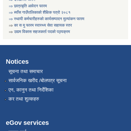
⇒ छात्रबृति आवेदन फारम
गरिव घरधुरी पहिचान कार्यक्रम बाट संकलन गरिएका गरिव परिवारहरुको सुची
⇒
ब्याँस गाउँपालिकाको शैक्षिक पत्रो २०८१
⇒ स्थायी कर्मचारीहरुको कार्यसम्पादन मुल्यांकन फारम
⇒
का स मु फारम स्वास्थ्य सेवा सहायक स्तर
⇒
उद्यम विकास सहजकर्ता पदको पठ्यक्रम
Notices
सूचना तथा समाचार
सार्वजनिक खरीद /बोलपत्र सूचना
एन, कानुन तथा निर्देशिका
कर तथा शुल्कहरु
eGov services