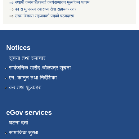
⇒ स्थायी कर्मचारीहरुको कार्यसम्पादन मुल्यांकन फारम
⇒
का स मु फारम स्वास्थ्य सेवा सहायक स्तर
गरिव घरधुरी पहिचान कार्यक्रम बाट संकलन गरिएका गरिव परिवारहरुको सुची
⇒
उद्यम विकास सहजकर्ता पदको पठ्यक्रम
Notices
सूचना तथा समाचार
सार्वजनिक खरीद /बोलपत्र सूचना
एन, कानुन तथा निर्देशिका
कर तथा शुल्कहरु
eGov services
घटना दर्ता
सामाजिक सुरक्षा