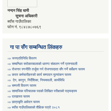
नन्दन सिंह धामी
सुचना अधिकारी
ब्याँस गाउँपालिका
फोन नं. ९८४८७८०७६९
गा पा सँग सम्बन्धित लिंकहरु
कृषि स्नातक प्राविधीक करार सेवामा पदपुर्ती गर्ने सम्बन्धी विज्ञापन दोश्रो पटक प्रकाशित
⇒ जनप्रतिनिधि विवरण
⇒ सम्बन्धित सरोकारबालाको धारणा संकलन गर्ने प्रश्नावली
⇒ रोजगार रणनीति तर्जुमा गर्न रोजगारदाता सँग गर्ने सर्वेक्षण फारम
⇒ करार कर्मचारीहरुको कार्य सम्पादन मुल्या‌ंकन फारम
⇒ ऐन, कानुन, निर्देशिका, नियमावली, कार्यविधि
कृषी प्राविधिक स्वयंसेबक र सुपरिवेक्षकहरुको परिक्षा मिति तोकिएको बारे ।
⇒
सम्पत्ती विवरण फारम
⇒ सामाजिक परिचालक पदको लिखित परीक्षाको पाठ्यक्रम
⇒ दरखास्त फारम
⇒ छात्रबृति आवेदन फारम
⇒
ब्याँस गाउँपालिकाको शैक्षिक पत्रो २०८१