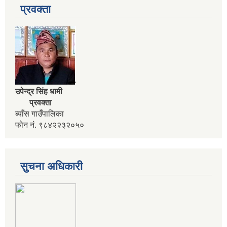
प्रवक्ता
उपेन्द्र सिंह धामी
प्रवक्ता
ब्याँस गाउँपालिका
फोन नं. ९८४२२३२०५०
कार्यक्रम सञ्चालनका लागि प्रस्ताव पेश गर्ने सम्बन्धी सुचना । कृषी नागदे बाली र सिँचाई
सुचना अधिकारी