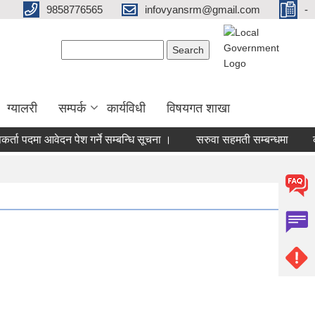
9858776565
infovyansrm@gmail.com
-
Search form
Search
ग्यालरी
सम्पर्क
कार्यविधी
विषयगत शाखा
ा पदमा आवेदन पेश गर्ने सम्बन्धि सूचना ।
सरुवा सहमती सम्बन्धमा
कृषि