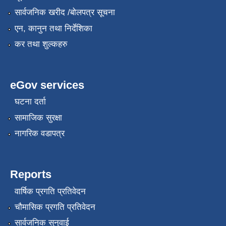
सार्वजनिक खरीद /बोलपत्र सूचना
एन, कानुन तथा निर्देशिका
कर तथा शुल्कहरु
eGov services
घटना दर्ता
कृषि स्नातक प्राविधीक करार सेवामा पदपुर्ती गर्ने सम्बन्धी विज्ञापन दोश्रो पटक प्रकाशित
सामाजिक सुरक्षा
नागरिक वडापत्र
कृषी प्राविधिक स्वयंसेबक र सुपरिवेक्षकहरुको परिक्षा मिति तोकिएको बारे ।
Reports
वार्षिक प्रगति प्रतिवेदन
चौमासिक प्रगति प्रतिवेदन
सार्वजनिक सुनुवाई