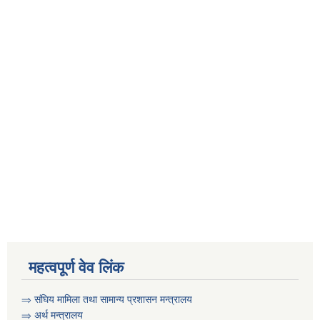
पोषण स्वयंसेवक काे प्रारम्भिक योग्यता छनाैट सुची प्रकासित गरिएको सुचना
महिला विकास शाखाकाे डाटा संकलन गर्न दरखास्त गरेका गणकहरुकाे परीक्षा सम्बन्धी सुचना
महत्वपूर्ण वेव लिंक
⇒
संघिय मामिला तथा सामान्य प्रशासन मन्त्रालय
⇒
अर्थ मन्त्रालय