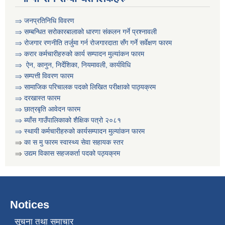
⇒ जनप्रतिनिधि विवरण
⇒ सम्बन्धित सरोकारबालाको धारणा संकलन गर्ने प्रश्नावली
⇒ रोजगार रणनीति तर्जुमा गर्न रोजगारदाता सँग गर्ने सर्वेक्षण फारम
⇒ करार कर्मचारीहरुको कार्य सम्पादन मुल्या‌ंकन फारम
⇒ ऐन, कानुन, निर्देशिका, नियमावली, कार्यविधि
⇒
सम्पत्ती विवरण फारम
⇒ सामाजिक परिचालक पदको लिखित परीक्षाको पाठ्यक्रम
⇒ दरखास्त फारम
⇒ छात्रबृति आवेदन फारम
⇒
ब्याँस गाउँपालिकाको शैक्षिक पत्रो २०८१
⇒ स्थायी कर्मचारीहरुको कार्यसम्पादन मुल्यांकन फारम
कार्यक्रम सञ्चालनका लागि प्रस्ताव पेश गर्ने सम्बन्धी सुचना । कृषी नागदे बाली र सिँचाई
⇒
का स मु फारम स्वास्थ्य सेवा सहायक स्तर
⇒
उद्यम विकास सहजकर्ता पदको पठ्यक्रम
Notices
सूचना तथा समाचार