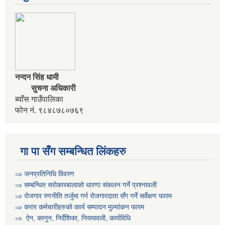
नन्दन सिंह धामी
सुचना अधिकारी
ब्याँस गाउँपालिका
कृषि स्नातक प्राविधीक करार सेवामा पदपुर्ती गर्ने सम्बन्धी विज्ञापन दोश्रो पटक प्रकाशित
फोन नं. ९८४८७८०७६९
गा पा सँग सम्बन्धित लिंकहरु
कृषी प्राविधिक स्वयंसेबक र सुपरिवेक्षकहरुको परिक्षा मिति तोकिएको बारे ।
⇒ जनप्रतिनिधि विवरण
⇒ सम्बन्धित सरोकारबालाको धारणा संकलन गर्ने प्रश्नावली
⇒ रोजगार रणनीति तर्जुमा गर्न रोजगारदाता सँग गर्ने सर्वेक्षण फारम
⇒ करार कर्मचारीहरुको कार्य सम्पादन मुल्या‌ंकन फारम
⇒ ऐन, कानुन, निर्देशिका, नियमावली, कार्यविधि
गरिव घरधुरी पहिचान कार्यक्रम बाट संकलन गरिएका गरिव परिवारहरुको सुची