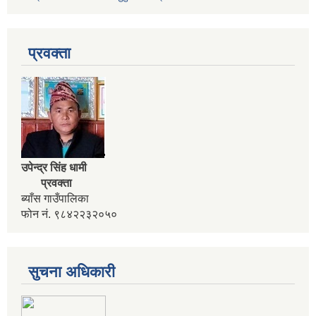
प्रवक्ता
उपेन्द्र सिंह धामी
प्रवक्ता
कार्यक्रम सञ्चालनका लागि प्रस्ताव पेश गर्ने सम्बन्धी सुचना । कृषी नागदे बाली र सिँचाई
ब्याँस गाउँपालिका
फोन नं. ९८४२२३२०५०
सुचना अधिकारी