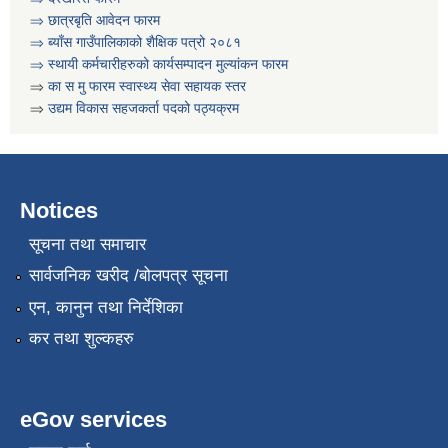
⇒ छात्रबृति आवेदन फारम
गरिव घरधुरी पहिचान कार्यक्रम बाट संकलन गरिएका गरिव परिवारहरुको सुची
⇒
ब्याँस गाउँपालिकाको शैक्षिक पत्रो २०८१
⇒ स्थायी कर्मचारीहरुको कार्यसम्पादन मुल्यांकन फारम
⇒
का स मु फारम स्वास्थ्य सेवा सहायक स्तर
⇒
उद्यम विकास सहजकर्ता पदको पठ्यक्रम
Notices
सूचना तथा समाचार
सार्वजनिक खरीद /बोलपत्र सूचना
एन, कानुन तथा निर्देशिका
कर तथा शुल्कहरु
eGov services