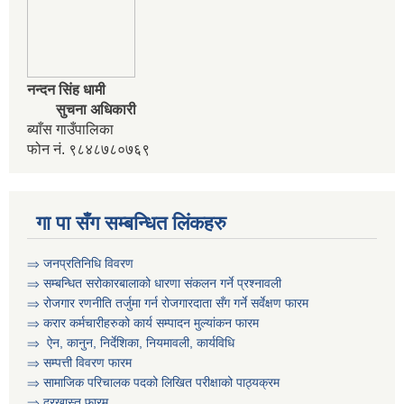
नन्दन सिंह धामी
सुचना अधिकारी
ब्याँस गाउँपालिका
फोन नं. ९८४८७८०७६९
कृषि स्नातक प्राविधीक करार सेवामा पदपुर्ती गर्ने सम्बन्धी विज्ञापन दोश्रो पटक प्रकाशित
गा पा सँग सम्बन्धित लिंकहरु
⇒ जनप्रतिनिधि विवरण
⇒ सम्बन्धित सरोकारबालाको धारणा संकलन गर्ने प्रश्नावली
कृषी प्राविधिक स्वयंसेबक र सुपरिवेक्षकहरुको परिक्षा मिति तोकिएको बारे ।
⇒ रोजगार रणनीति तर्जुमा गर्न रोजगारदाता सँग गर्ने सर्वेक्षण फारम
⇒ करार कर्मचारीहरुको कार्य सम्पादन मुल्या‌ंकन फारम
⇒ ऐन, कानुन, निर्देशिका, नियमावली, कार्यविधि
⇒
सम्पत्ती विवरण फारम
⇒ सामाजिक परिचालक पदको लिखित परीक्षाको पाठ्यक्रम
⇒ दरखास्त फारम