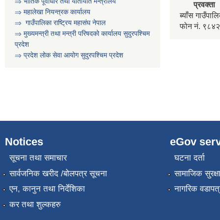
⇒ भौतिक पूर्वाधार तथा यातायात मन्त्रालय
प्रवक्ता
⇒ महालेखा नियन्त्रक कार्यालय
ब्याँस गाउँपा
⇒ गाउँपालिका राष्ट्रिय महासंघ नेपाल
फोन नं. ९८
⇒ मुख्यमन्त्री तथा मन्त्री परिषदको कार्यालय सुदुरपश्चिम
प्रदेश
⇒ प्रदेश लोक सेवा आयोग सुदुरपश्चिम प्रदेश
Notices
eGov serv
सूचना तथा समाचार
घटना दर्ता
सार्वजनिक खरीद /बोलपत्र सूचना
सामाजिक सुरक्ष
एन, कानुन तथा निर्देशिका
नागरिक वडापत्
कर तथा शुल्कहरु