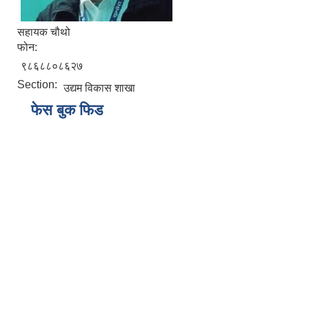
सहायक चौथो
फोन:
९८६८८०८६२७
Section:
उद्यम विकास शाखा
फेस बुक फिड
ब्याँस गाँउपालिकाको छात्रवृति तथा प्रोत्साहन अनुदान वितरण कार्यविधि २०८०
स्थानीय उपजमा आधारित विद्यालय दिवा खाजा ब्यवस्थापन कार्यविधी २०७९