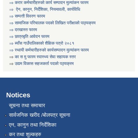
⇒ करार कर्मचारीहरुको कार्य सम्पादन मुल्या‌ंकन फारम
⇒ ऐन, कानुन, निर्देशिका, नियमावली, कार्यविधि
⇒
सम्पत्ती विवरण फारम
⇒ सामाजिक परिचालक पदको लिखित परीक्षाको पाठ्यक्रम
⇒ दरखास्त फारम
⇒ छात्रबृति आवेदन फारम
⇒
ब्याँस गाउँपालिकाको शैक्षिक पत्रो २०८१
⇒ स्थायी कर्मचारीहरुको कार्यसम्पादन मुल्यांकन फारम
⇒
का स मु फारम स्वास्थ्य सेवा सहायक स्तर
⇒
उद्यम विकास सहजकर्ता पदको पठ्यक्रम
कार्यक्रम सञ्चालनका लागि प्रस्ताव पेश गर्ने सम्बन्धी सुचना । कृषी नागदे बाली र सिँचाई
Notices
सूचना तथा समाचार
सार्वजनिक खरीद /बोलपत्र सूचना
एन, कानुन तथा निर्देशिका
कर तथा शुल्कहरु