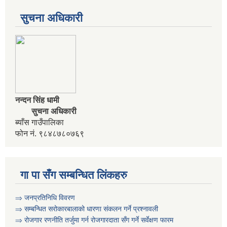
आवधिक योजना निर्माणका लागि वडा कार्यालयमा भेला गर्ने सम्बन्धी सुचना
सुचना अधिकारी
आवास विहिन विपन्न नागरिक निजिआवासका लागि आवेदन पेश गर्ने सम्बन्धी सुचना
उद्यम विकास सहजकर्ता पदको करार सेवामा पदपूर्ति हुने सम्बन्धी सुचना ।
नन्दन सिंह धामी
सुचना अधिकारी
ब्याँस गाउँपालिका
फोन नं. ९८४८७८०७६९
गा पा सँग सम्बन्धित लिंकहरु
⇒ जनप्रतिनिधि विवरण
⇒ सम्बन्धित सरोकारबालाको धारणा संकलन गर्ने प्रश्नावली
⇒ रोजगार रणनीति तर्जुमा गर्न रोजगारदाता सँग गर्ने सर्वेक्षण फारम