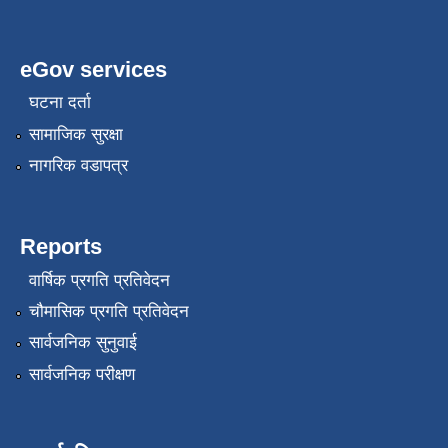
eGov services
घटना दर्ता
सामाजिक सुरक्षा
नागरिक वडापत्र
कृषि स्नातक प्राविधीक करार सेवामा पदपुर्ती गर्ने सम्बन्धी विज्ञापन दोश्रो पटक प्रकाशित
Reports
वार्षिक प्रगति प्रतिवेदन
चौमासिक प्रगति प्रतिवेदन
कृषी प्राविधिक स्वयंसेबक र सुपरिवेक्षकहरुको परिक्षा मिति तोकिएको बारे ।
सार्वजनिक सुनुवाई
सार्वजनिक परीक्षण