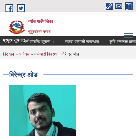
Skip to main content
व्याँस गाउँपालिका
सुदुरपश्चिम प्रदेश
प्रमुख सूचना::
ा आवेदन पेश गर्ने सम्बन्धि सूचना ।
सरुवा सहमती सम्बन्धमा
कृषि स्नातक करारमा प
You are here
Home
»
परिचय
»
कर्मचारी विवरण
» विरेन्द्र ओड
विरेन्द्र ओड