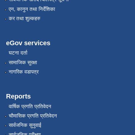
एन, कानुन तथा निर्देशिका
कर तथा शुल्कहरु
eGov services
घटना दर्ता
सामाजिक सुरक्षा
कृषि स्नातक प्राविधीक करार सेवामा पदपुर्ती गर्ने सम्बन्धी विज्ञापन दोश्रो पटक प्रकाशित
नागरिक वडापत्र
Reports
कृषी प्राविधिक स्वयंसेबक र सुपरिवेक्षकहरुको परिक्षा मिति तोकिएको बारे ।
वार्षिक प्रगति प्रतिवेदन
चौमासिक प्रगति प्रतिवेदन
सार्वजनिक सुनुवाई
गरिव घरधुरी पहिचान कार्यक्रम बाट संकलन गरिएका गरिव परिवारहरुको सुची
सार्वजनिक परीक्षण