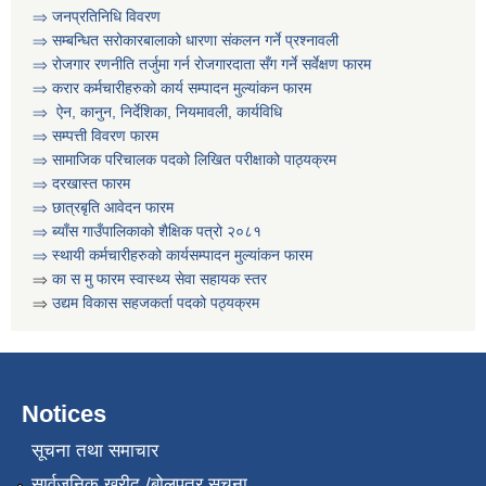
⇒ जनप्रतिनिधि विवरण
⇒ सम्बन्धित सरोकारबालाको धारणा संकलन गर्ने प्रश्नावली
⇒ रोजगार रणनीति तर्जुमा गर्न रोजगारदाता सँग गर्ने सर्वेक्षण फारम
⇒ करार कर्मचारीहरुको कार्य सम्पादन मुल्या‌ंकन फारम
⇒ ऐन, कानुन, निर्देशिका, नियमावली, कार्यविधि
⇒
सम्पत्ती विवरण फारम
⇒ सामाजिक परिचालक पदको लिखित परीक्षाको पाठ्यक्रम
⇒ दरखास्त फारम
⇒ छात्रबृति आवेदन फारम
⇒
ब्याँस गाउँपालिकाको शैक्षिक पत्रो २०८१
⇒ स्थायी कर्मचारीहरुको कार्यसम्पादन मुल्यांकन फारम
⇒
का स मु फारम स्वास्थ्य सेवा सहायक स्तर
कार्यक्रम सञ्चालनका लागि प्रस्ताव पेश गर्ने सम्बन्धी सुचना । कृषी नागदे बाली र सिँचाई
⇒
उद्यम विकास सहजकर्ता पदको पठ्यक्रम
Notices
सूचना तथा समाचार
सार्वजनिक खरीद /बोलपत्र सूचना