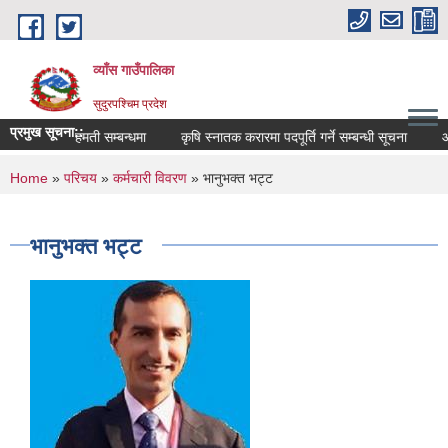
Skip to main content
व्याँस गाउँपालिका
सुदुरपश्चिम प्रदेश
प्रमुख सूचना::
सरुवा सहमती सम्बन्धमा
कृषि स्नातक करारमा पदपूर्ति गर्ने सम्बन्धी सूचना
आर
You are here
Home
»
परिचय
»
कर्मचारी विवरण
» भानुभक्त भट्ट
भानुभक्त भट्ट