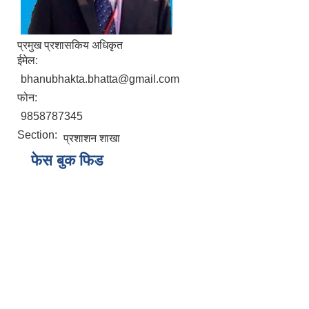
प्रमुख प्रशासकिय अधिकृत
ईमेल:
bhanubhakta.bhatta@gmail.com
फोन:
9858787345
Section:
प्रशाशन शाखा
फेस बुक फिड
ब्याँस गाँउपालिकाको छात्रवृति तथा प्रोत्साहन अनुदान वितरण कार्यविधि २०८०
स्थानीय उपजमा आधारित विद्यालय दिवा खाजा ब्यवस्थापन कार्यविधी २०७९